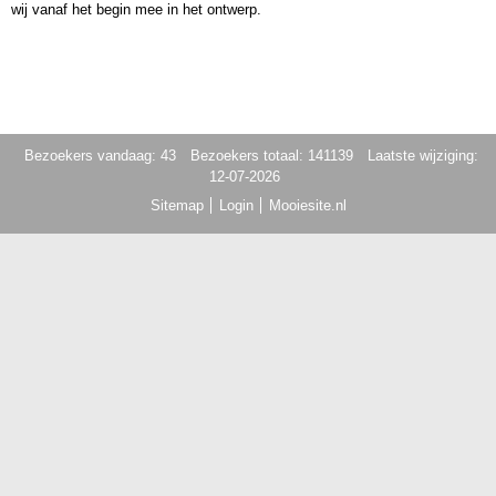
wij vanaf het begin mee in het ontwerp.
Bezoekers vandaag: 43
Bezoekers totaal: 141139
Laatste wijziging:
12-07-2026
Sitemap
Login
Mooiesite.nl